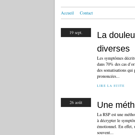
Accueil
Contact
19 sept.
La douleu
diverses
Les symptômes décrits 
dans 70% des cas d’ori
des somatisations qui
prononcées...
LIRE LA SUITE
26 août
Une méth
La RSP est une méthode
à décrypter le symptôm
émotionnel. En effet, 
souvent...