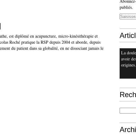
Abonnez-v
publiés.
l
Artic
athe, est diplômé en acupuncture, micro-kinésithérapie et
colas Roché pratique la RSP depuis 2004 et aborde, depuis
tement du patient dans sa globalité, en ne dissociant jamais le
La doule
avoir de
origines.
Rech
Arch